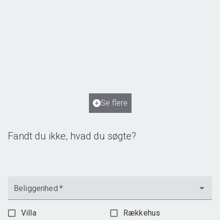
Vimmelsbækløkken 85, Kirkendrup
5270 Odense N
2
Boligareal
97
m
Værelser
4
Ejendomstype
Andelsbolig
Se flere
945.000 kr.
Fandt du ikke, hvad du søgte?
Beliggenhed
*
Villa
Rækkehus