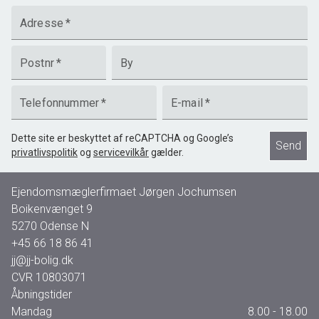
Adresse
*
Postnr
*
By
Telefonnummer
*
E-mail
*
Dette site er beskyttet af reCAPTCHA og Google’s
Send
privatlivspolitik
og
servicevilkår
gælder.
Ejendomsmæglerfirmaet Jørgen Jochumsen
Boikenvænget 9
5270
Odense N
+45 66 18 86 41
jj@jj-bolig.dk
CVR
10803071
Åbningstider
Mandag
8.00 - 18.00