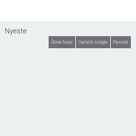
Nyeste
Åbne huse
Senest solgte
Nyeste
NY SAG