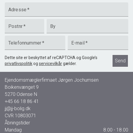
Adresse
*
Postnr
*
By
Telefonnummer
*
E-mail
*
Dette site er beskyttet af reCAPTCHA og Google’s
Send
privatlivspolitik
og
servicevilkår
gælder.
Ejendomsmæglerfirmaet Jørgen Jochumsen
Boikenvænget 9
5270
Odense N
+45 66 18 86 41
jj@jj-bolig.dk
CVR
10803071
Åbningstider
Mandag
8.00 - 18.00