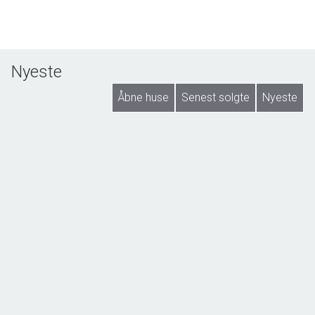
Nyeste
Åbne huse
Senest solgte
Nyeste