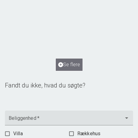
Norupvej 134, Norup
5450 Otterup
2
Boligareal
250
m
2
Grundareal
2.115
m
Ejendomstype
Villa
Se flere
1.795.000 kr.
Fandt du ikke, hvad du søgte?
Beliggenhed
*
Villa
Rækkehus