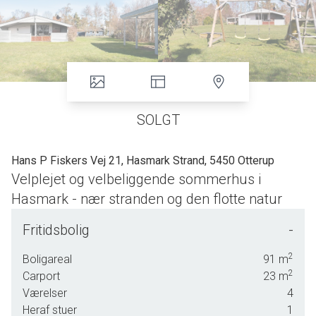
SOLGT
Hans P Fiskers Vej 21, Hasmark Strand, 5450 Otterup
Velplejet og velbeliggende sommerhus i
Hasmark - nær stranden og den flotte natur
Velplejet sommerhus på 1203 m2 velbeliggende
Fritidsbolig
-
lejegrund - kun 500 m fra den børnevenlige
sandstrand og ligeledes kort afstand til de
2
Boligareal
91
m
naturskønne områder ved Enebærodde - et
2
Carport
23
m
sand eldorado for naturelskere. Hasmark er et
Værelser
4
dejligt feriested for både voksne og børn - altid
Heraf stuer
1