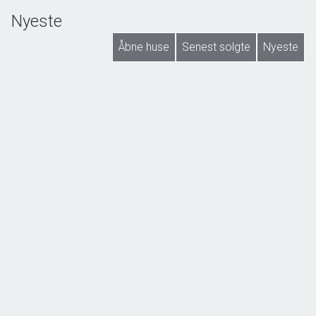
Nyeste
Åbne huse
Senest solgte
Nyeste
NY SAG
Stigevej 306, Stige