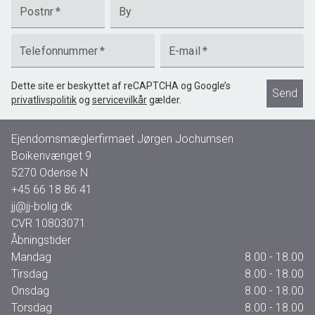
Postnr
*
By
Telefonnummer
*
E-mail
*
Dette site er beskyttet af reCAPTCHA og Google’s
Send
privatlivspolitik
og
servicevilkår
gælder.
Ejendomsmæglerfirmaet Jørgen Jochumsen
Boikenvænget 9
5270
Odense N
+45 66 18 86 41
jj@jj-bolig.dk
CVR
10803071
Åbningstider
Mandag
8.00 - 18.00
Tirsdag
8.00 - 18.00
Onsdag
8.00 - 18.00
Torsdag
8.00 - 18.00