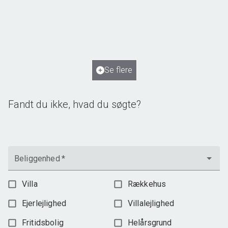
Vimmelsbækløkken 85, Kirkendrup
5270 Odense N
2
Boligareal
97
m
Værelser
4
Ejendomstype
Andelsbolig
Se flere
945.000 kr.
Fandt du ikke, hvad du søgte?
Beliggenhed
*
Villa
Rækkehus
Ejerlejlighed
Villalejlighed
Fritidsbolig
Helårsgrund