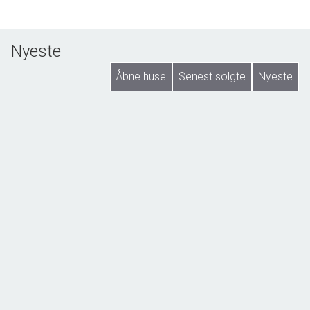
Nyeste
Åbne huse
Senest solgte
Nyeste