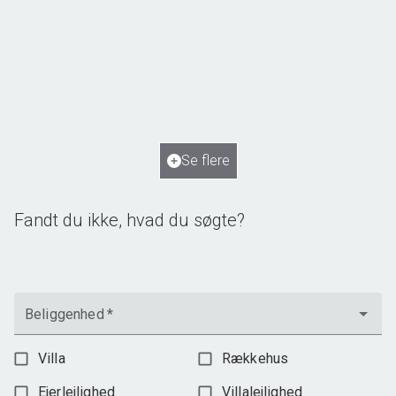
Norupvej 134, Norup
5450 Otterup
2
Boligareal
250
m
2
Grundareal
2.115
m
Ejendomstype
Villa
Se flere
1.795.000 kr.
Fandt du ikke, hvad du søgte?
Beliggenhed
*
Villa
Rækkehus
Ejerlejlighed
Villalejlighed