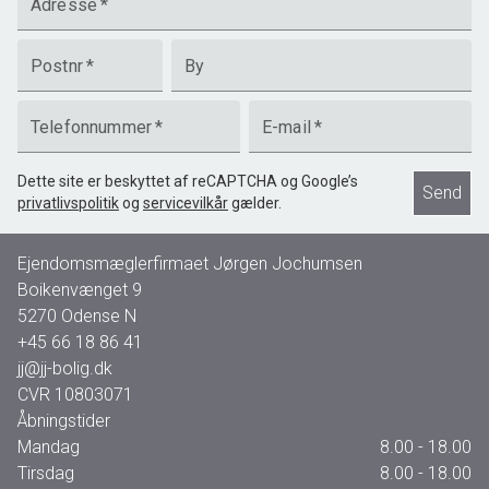
Adresse
*
Postnr
*
By
Telefonnummer
*
E-mail
*
Dette site er beskyttet af reCAPTCHA og Google’s
Send
privatlivspolitik
og
servicevilkår
gælder.
Ejendomsmæglerfirmaet Jørgen Jochumsen
Boikenvænget 9
5270
Odense N
+45 66 18 86 41
jj@jj-bolig.dk
CVR
10803071
Åbningstider
Mandag
8.00 - 18.00
Tirsdag
8.00 - 18.00