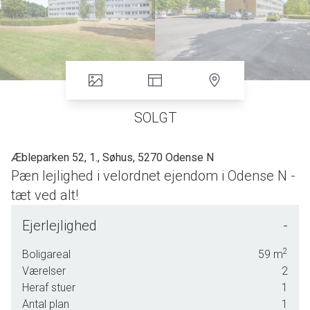
SOLGT
Æbleparken 52, 1., Søhus, 5270 Odense N
Pæn lejlighed i velordnet ejendom i Odense N -
tæt ved alt!
Lejlighed beliggende på 1. sal i velholdt og velordnet ejendom omgivet af
Ejerlejlighed
-
grønne områder med legeplads og mindre sø. Tæt ved bybus/stoppested,
skole, Søhuscentret ( indkøb, kiosk, posthus m.v. ). En velbeliggende
2
Boligareal
59
m
lejlighed i cykelafstand til Odense City.
Værelser
2
Heraf stuer
1
Lejligheden har et tinglyst boligareal på 48 m2 ( BBR 59 m2 ) og indeholder
Antal plan
1