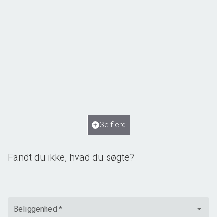
Norupvej 134, Norup
5450 Otterup
2
Boligareal
250
m
2
Grundareal
2.115
m
Ejendomstype
Villa
Se flere
1.795.000 kr.
Fandt du ikke, hvad du søgte?
Beliggenhed
*