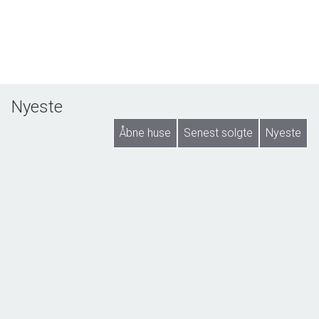
Nyeste
Åbne huse
Senest solgte
Nyeste