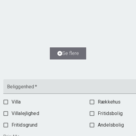
Vimmelsbækløkken 85, Kirkendrup
5270 Odense N
2
Boligareal
97
m
Værelser
4
Ejendomstype
Andelsbolig
Se flere
945.000 kr.
Beliggenhed
*
Villa
Rækkehus
Villalejlighed
Fritidsbolig
Fritidsgrund
Andelsbolig