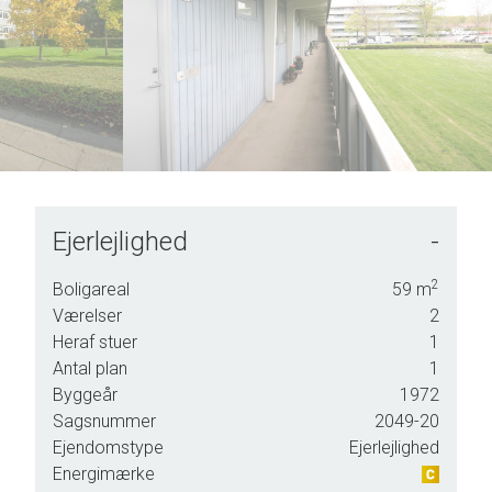
5
6
7
8
9
Ejerlejlighed
-
2
Boligareal
59
m
k,
Værelser
2
Heraf stuer
1
Antal plan
1
e
Byggeår
1972
se
Sagsnummer
2049-20
med
Ejendomstype
Ejerlejlighed
Energimærke