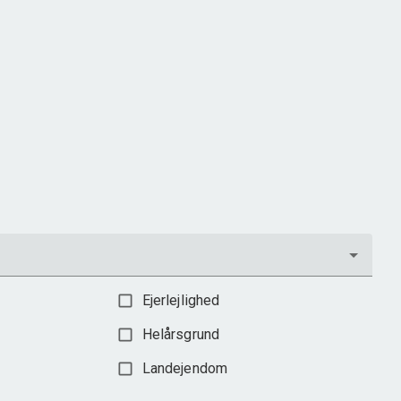
Norupvej 134, Norup
5450 Otterup
2
Boligareal
250
m
2
Grundareal
2.115
m
Ejendomstype
Villa
1.795.000 kr.
Ejerlejlighed
Helårsgrund
Landejendom