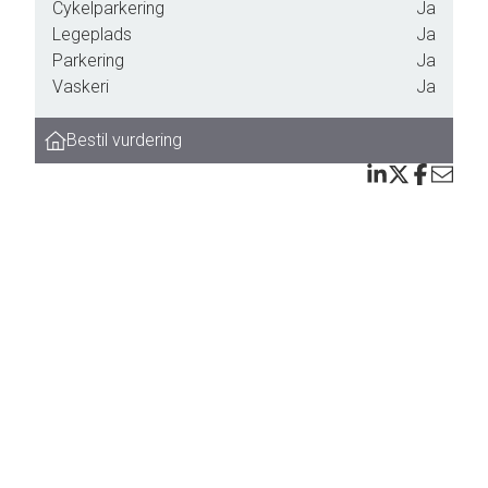
Cykelparkering
Ja
p.
Legeplads
Ja
Parkering
Ja
m i
Vaskeri
Ja
d
Bestil vurdering