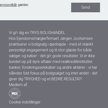
ervicevilkår
gælder.
Send
Vi gi'r dig en TRYG BOLIGHANDEL
Hos Ejendomsmæglerfirmaet Jørgen Jochumsen
praktiserer vi boligsalg i øjenhøjde - med et stærkt
personligt engagement og til stor glæde for både
sælger og køber - det gi'r gode resultater. Vi er ikke
bundet op på dyre aftaler med realkreditinstitutter,
banker, forsikringsselskaber og andre aktører - vi har
således fuld fokus på boligsalget og intet andet - det
giver dig TRYGHED og et BEDRE RESULTAT!
Medlem af:
Cookie-indstillinger