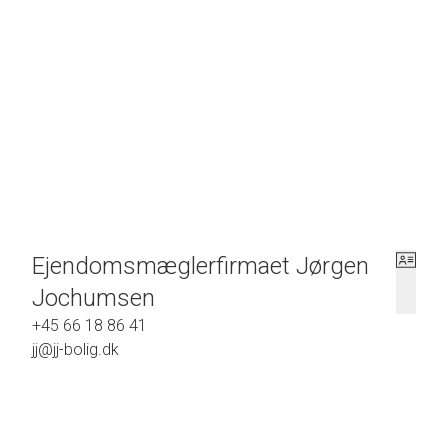
Lejligheden fremstår pæn og med parketgulve i op
rum med nyere vinduer og ny hoveddør. Der er mu
Stofa som signalleverandør - både TV og interne
kælder. Gode P-forhold ved ejendommen. Velfun
økonomi.
EN DEJLIG LEJLIGHED - VI FREMVISER GER
Ejendomsmæglerfirmaet Jørgen
Jochumsen
+45 66 18 86 41
jj@jj-bolig.dk