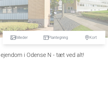
Billeder
Plantegning
Kort
et ejendom i Odense N - tæt ved alt!
e i velholdt og velordnet ejendom omgivet af grønne
bus/stoppested, skole, Søhuscentret ( indkøb, kios
lafstand til Tarupcentret og Odense City.
( BBR 59 m2 ) og indeholder entre - spise-/opholdsstu
/kontor/arbejdsværelse m.v. ) - pænt køkken med ly
b - soveværelse med skabsvæg - pænt badeværelse 