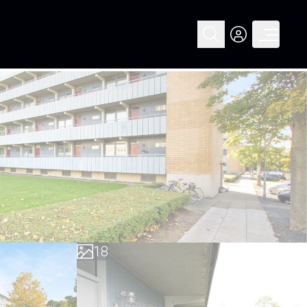
0
1
2
3
4
5
6
0
7
1
8
2
9
3
4