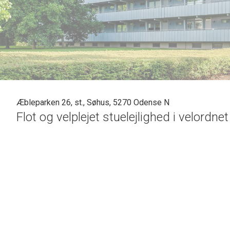
Æbleparken 26, st., Søhus, 5270 Odense N
Flot og velplejet stuelejlighed i velordn
Pæn og velholdt lejlighed beliggende i stueetag
områder med legeplads og mindre sø. Tæt ved by
posthus m.v. ). En velbeliggende lejlighed i cyke
Lejligheden har et tinglyst boligareal på 48 m2 
med udgang til lukket altan ( uopvarmet udestue
elementer og elkomfur/emhætte/køle-fryseska
lyse fliser og stor bruseplads.