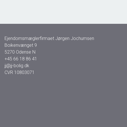
Ejendomsmæglerfirmaet Jørgen Jochumsen
Boikenvænget 9
5270
Odense N
+45 66 18 86 41
jj@jj-bolig.dk
CVR
10803071