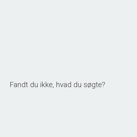
Gyngstrupvej 23, Bederslev Mark
5450 Otterup
2
Boligareal
195
m
Grundareal
2.48
ha
Ejendomstype
Landejendom
1.075.000 kr.
Fandt du ikke, hvad du søgte?