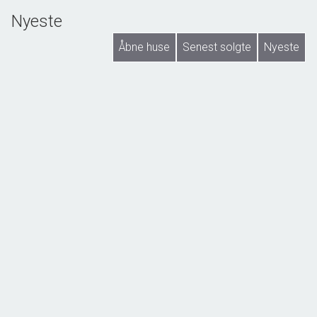
Nyeste
Åbne huse
Senest solgte
Nyeste
Gyngstrupvej 23, Bederslev Mark