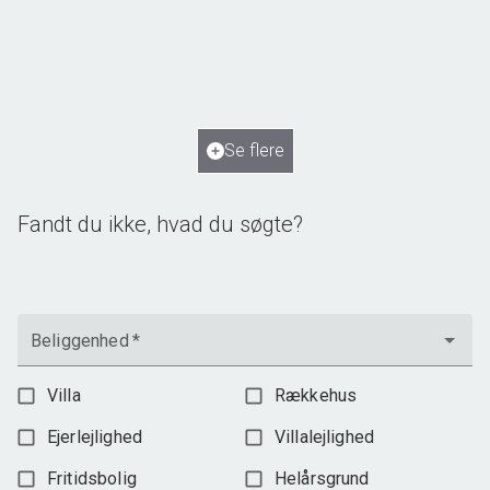
Norupvej 134, Norup
5450 Otterup
2
Boligareal
250
m
2
Grundareal
2.115
m
Ejendomstype
Villa
Se flere
1.795.000 kr.
Fandt du ikke, hvad du søgte?
Beliggenhed
*
Villa
Rækkehus
Ejerlejlighed
Villalejlighed
Fritidsbolig
Helårsgrund