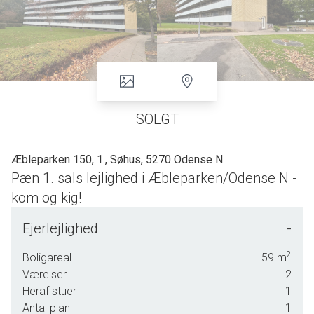
SOLGT
Æbleparken 150, 1., Søhus, 5270 Odense N
Pæn 1. sals lejlighed i Æbleparken/Odense N -
kom og kig!
Pæn lejlighed beliggende på 1.sal i velholdt og
Ejerlejlighed
-
velordnet ejendom omgivet af grønne områder
med legeplads og mindre sø. Tæt ved
2
Boligareal
59
m
bybus/stoppested, skole, Søhuscentret ( indkøb,
Værelser
2
bager/kiosk, posthus m.v. ). Absolut en pæn og
Heraf stuer
1
velbeliggende lejlighed - i cykelafstand til
Antal plan
1