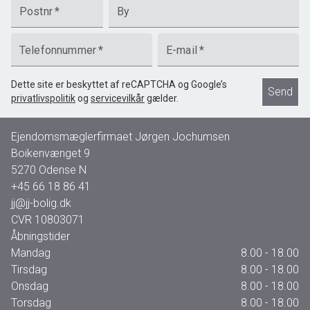
Postnr
*
By
Telefonnummer
*
E-mail
*
Dette site er beskyttet af reCAPTCHA og Google’s
Send
privatlivspolitik
og
servicevilkår
gælder.
Ejendomsmæglerfirmaet Jørgen Jochumsen
Boikenvænget 9
5270
Odense N
+45 66 18 86 41
jj@jj-bolig.dk
CVR
10803071
Åbningstider
Mandag
8.00 - 18.00
Tirsdag
8.00 - 18.00
Onsdag
8.00 - 18.00
Torsdag
8.00 - 18.00